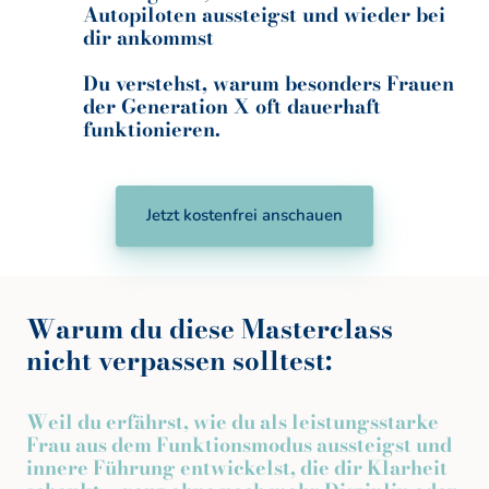
Autopiloten aussteigst und wieder bei 
dir ankommst
Du verstehst, warum besonders Frauen 
der Generation X oft dauerhaft 
funktionieren.
Jetzt kostenfrei anschauen
Warum du diese Masterclass 
nicht verpassen solltest:
Weil 
du 
erfährst, 
wie 
du 
als 
leistungsstarke 
Frau 
aus 
dem 
Funktionsmodus 
aussteigst 
und 
innere 
Führung 
entwickelst, 
die 
dir 
Klarheit 