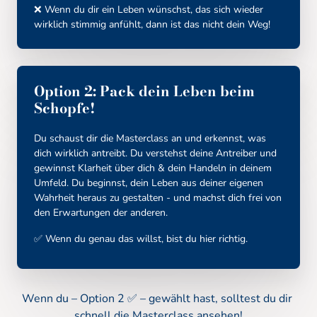
❌ Wenn du dir ein Leben wünschst, das sich wieder 
wirklich stimmig anfühlt, dann ist das nicht dein Weg!
Option 
2: 
Pack 
dein 
Leben 
beim 
Schopfe!
Du schaust dir die Masterclass an und erkennst, was 
dich wirklich antreibt. Du verstehst deine Antreiber und 
gewinnst Klarheit über dich & dein Handeln in deinem 
Umfeld. Du beginnst, dein Leben aus deiner eigenen 
Wahrheit heraus zu gestalten - und machst dich frei von 
den Erwartungen der anderen. 
✅ Wenn du genau das willst, bist du hier richtig.
Wenn du – Option 2 ✅ – gewählt hast, solltest du dir 
schnell die Masterclass ansehen!