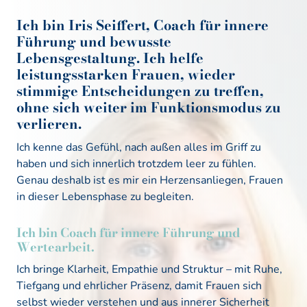
Ich 
bin 
Iris 
Seiffert, 
Coach 
für 
innere 
Führung 
und 
bewusste 
Lebensgestaltung. 
Ich 
helfe 
leistungsstarken 
Frauen, 
wieder 
stimmige 
Entscheidungen 
zu 
treffen, 
ohne 
sich 
weiter 
im 
Funktionsmodus 
zu 
verlieren.
Ich 
kenne 
das 
Gefühl, 
nach 
außen 
alles 
im 
Griff 
zu 
haben 
und 
sich 
innerlich 
trotzdem 
leer 
zu 
fühlen. 
Genau 
deshalb 
ist 
es 
mir 
ein 
Herzensanliegen, 
Frauen 
in 
dieser 
Lebensphase 
zu 
begleiten.
Ich bin Coach für innere Führung und 
Wertearbeit. 
Ich bringe Klarheit, Empathie und Struktur – mit Ruhe, 
Tiefgang und ehrlicher Präsenz, damit Frauen sich 
selbst wieder verstehen und aus innerer Sicherheit 