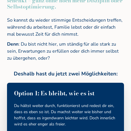
schenkt 
– 
ganz 
ohne 
noch 
mehr 
Disziplin 
oder 
Selbstoptimierung.
So kannst du wieder stimmige Entscheidungen treffen, 
während du arbeitest, Familie lebst oder dir einfach 
mal bewusst Zeit für dich nimmst.
Denn
: Du bist nicht hier, um ständig für alle stark zu 
sein, Erwartungen zu erfüllen oder dich immer selbst 
zu übergehen, oder?
Deshalb 
hast 
du 
jetzt 
zwei 
Möglichkeiten:
Option 
1: 
Es 
bleibt, 
wie 
es 
ist
Du hältst weiter durch, funktionierst und redest dir ein, 
dass es eben so ist. Du machst weiter wie bisher und 
hoffst, dass es irgendwann leichter wird. Doch innerlich 
wird es eher enger als freier. 