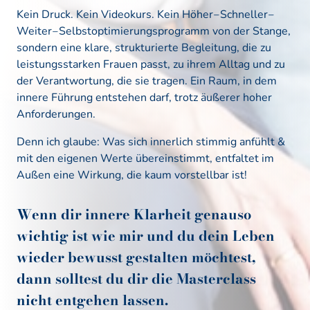
Kein 
Druck. 
Kein 
Videokurs. 
Kein 
Höher‒
Schneller‒
Weiter‒
Selbstoptimierungsprogramm 
von 
der 
Stange, 
sondern 
eine 
klare, 
strukturierte 
Begleitung, 
die 
zu 
leistungsstarken 
Frauen 
passt, 
zu 
ihrem 
Alltag 
und 
zu 
der 
Verantwortung, 
die 
sie 
tragen. 
Ein 
Raum, 
in 
dem 
innere 
Führung 
entstehen 
darf, 
trotz 
äußerer 
hoher 
Anforderungen. 
Denn ich glaube: Was sich innerlich stimmig anfühlt & 
mit den eigenen Werte übereinstimmt, entfaltet im 
Außen eine Wirkung, die kaum vorstellbar ist!
Wenn 
dir 
innere 
Klarheit 
genauso 
wichtig 
ist 
wie 
mir 
und 
du 
dein 
Leben 
wieder 
bewusst 
gestalten 
möchtest, 
dann 
solltest 
du 
dir 
die 
Masterclass 
nicht 
entgehen 
lassen.