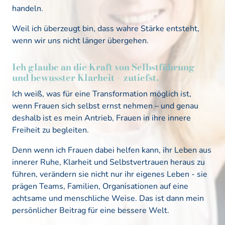
handeln. 
Weil 
ich 
überzeugt 
bin, 
dass 
wahre 
Stärke 
entsteht, 
wenn 
wir 
uns 
nicht 
länger 
übergehen.
Ich glaube an die Kraft von Selbstführung 
und bewusster Klarheit – zutiefst.
Ich weiß, was für eine Transformation möglich ist, 
wenn Frauen sich selbst ernst nehmen – und genau 
deshalb ist es mein Antrieb, Frauen in ihre innere 
Freiheit zu begleiten. 
Denn wenn ich Frauen dabei helfen kann, ihr Leben aus 
innerer Ruhe, Klarheit und Selbstvertrauen heraus zu 
führen, verändern sie nicht nur ihr eigenes Leben - sie 
prägen Teams, Familien, Organisationen auf eine 
achtsame und menschliche Weise. Das ist dann mein 
persönlicher Beitrag für eine bessere Welt.