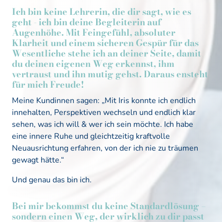
Ich bin keine Lehrerin, die dir sagt, wie es 
geht - ich bin deine Begleiterin auf 
Augenhöhe. Mit Feingefühl, absoluter 
Klarheit und einem sicheren Gespür für das 
Wesentliche stehe ich an deiner Seite, damit 
du deinen eigenen Weg erkennst, ihm 
vertraust und ihn mutig gehst. Daraus ensteht 
für mich Freude!
Meine 
Kundinnen 
sagen:
 „Mit Iris konnte ich endlich 
innehalten, Perspektiven wechseln und endlich klar 
sehen, was ich will & wer ich sein möchte. Ich habe 
eine innere Ruhe und gleichtzeitig kraftvolle 
Neuausrichtung erfahren, von der ich nie zu träumen 
gewagt hätte.“
Und 
genau 
das 
bin 
ich.
Bei 
mir 
bekommst 
du 
keine 
Standardlösung 
– 
sondern 
einen 
Weg, 
der 
wirklich 
zu 
dir 
passt