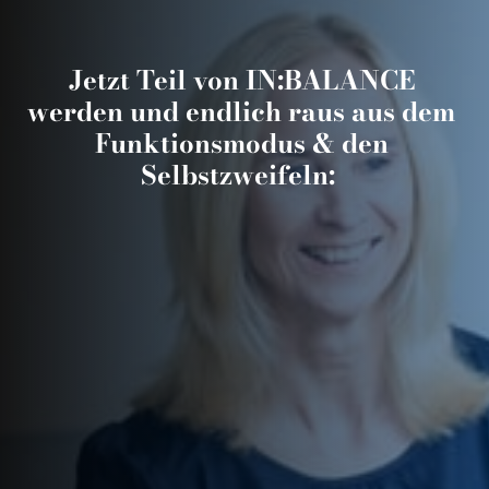
Jetzt Teil von IN:BALANCE 
werden und endlich raus aus dem 
Funktionsmodus & den 
Selbstzweifeln:  